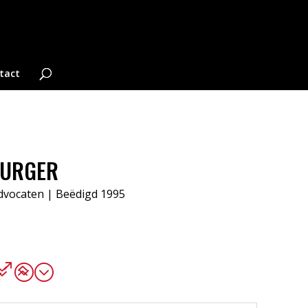
tact
BURGER
dvocaten
| Beëdigd 1995
0;
76;