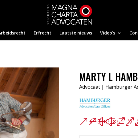
Arbeidsrecht
Erfrecht
Laatste nieuws
Video’s
Con
MARTY L HAM
Advocaat |
Hamburger A
&#xe09
&#xe0