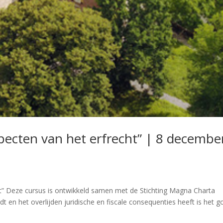
specten van het erfrecht” | 8 decembe
cht” Deze cursus is ontwikkeld samen met de Stichting Magna Charta
t en het overlijden juridische en fiscale consequenties heeft is het 